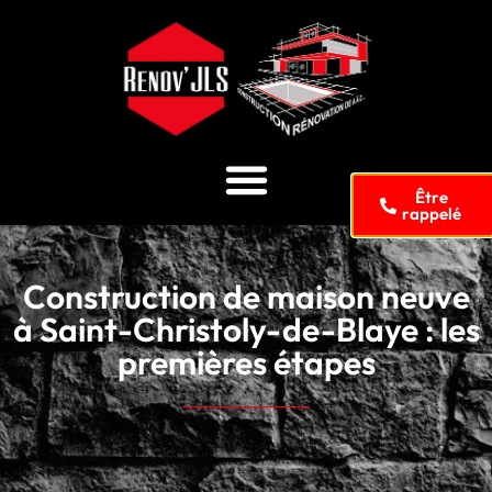
Être
rappelé
Construction de maison neuve
à Saint-Christoly-de-Blaye : les
premières étapes