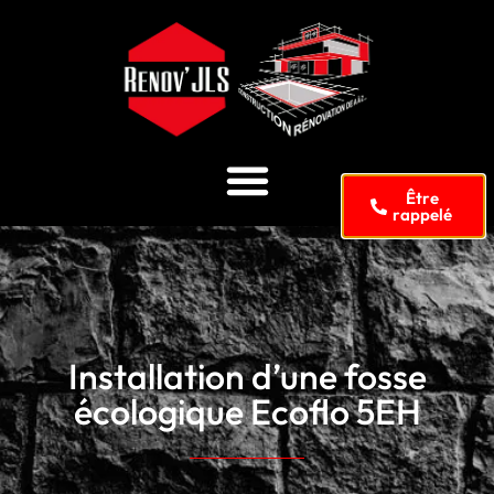
Être
rappelé
Installation d’une fosse
écologique Ecoflo 5EH